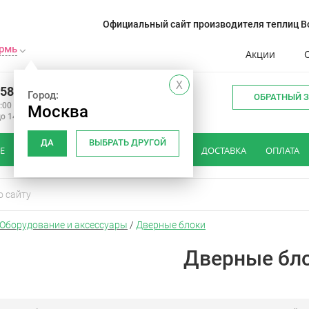
Официальный сайт производителя теплиц Во
рмь
Акции
X
258-44-41
Город:
ОБРАТНЫЙ 
0:00 до 19:00
Москва
до 14:00
ДА
ВЫБРАТЬ ДРУГОЙ
Е
КАК ВЫБРАТЬ ТЕПЛИЦУ
ОТЗЫВЫ
ДОСТАВКА
ОПЛАТА
Оборудование и аксессуары
/
Дверные блоки
Дверные бл