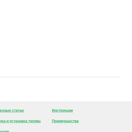
езные статьи
Инструкции
рка и установка теплиц
Преимущества
антия