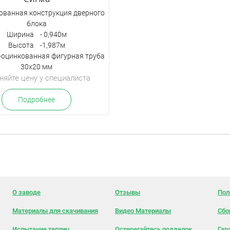
ованная конструкция дверного
блока
Ширина - 0,940м
Высота -1,987м
оцинкованная фигурная труба
30х20 мм
няйте цену у специалиста
Подробнее
О заводе
Отзывы
Пол
Материалы для скачивания
Видео Материалы
Сбо
Испытание теплиц
Остерегайтесь подделок
Гар