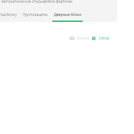
Автоматические открыватели форточек
под бочку
Грунтозацепы
Дверные блоки
Список
Сетка