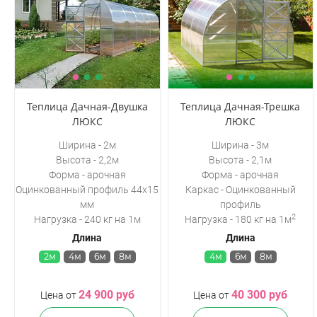
Теплица Дачная-Двушка
Теплица Дачная-Трешка
ЛЮКС
ЛЮКС
Ширина - 2м
Ширина - 3м
Высота - 2,2м
Высота - 2,1м
Форма - арочная
Форма - арочная
Оцинкованный профиль 44х15
Каркас - Оцинкованный
мм
профиль
2
Нагрузка - 240 кг на 1м
Нагрузка - 180 кг на 1м
Длина
Длина
2м
4м
6м
8м
4м
6м
8м
24 900 руб
40 300 руб
Цена от
Цена от