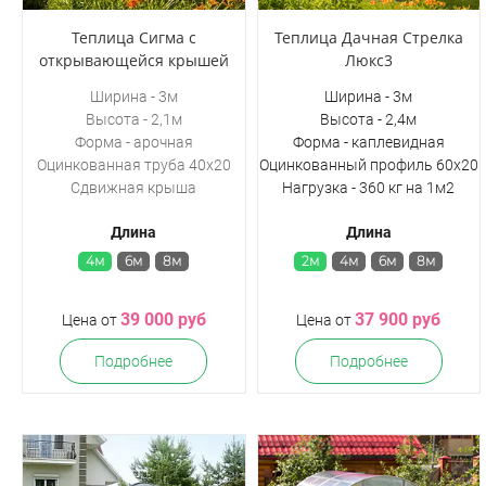
Теплица Сигма с
Теплица Дачная Стрелка
открывающейся крышей
Люкс3
Ширина - 3м
Ширина - 3м
Высота - 2,1м
Высота - 2,4м
Форма - арочная
Форма - каплевидная
Оцинкованная труба 40х20
Оцинкованный профиль 60х20
Сдвижная крыша
Нагрузка - 360 кг на 1м2
Длина
Длина
4м
6м
8м
2м
4м
6м
8м
39 000 руб
37 900 руб
Цена от
Цена от
Подробнее
Подробнее