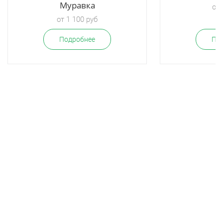
Муравка
от 
от 1 100 руб
Подробнее
По